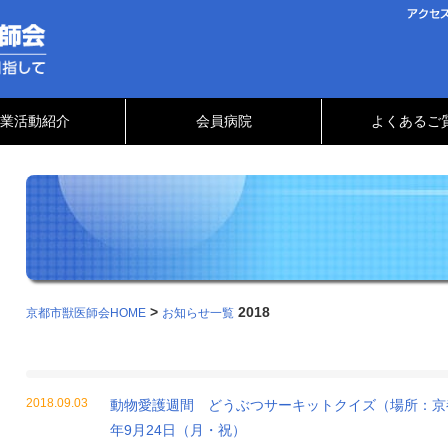
業活動紹介
会員病院
よくあるご
>
2018
京都市獣医師会HOME
お知らせ一覧
2018.09.03
動物愛護週間 どうぶつサーキットクイズ（場所：京
年9月24日（月・祝）