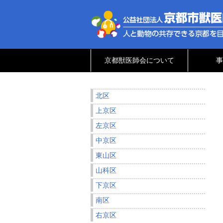
京都獣医師会について
事
北区
上京区
左京区
中京区
東山区
山科区
下京区
南区
右京区