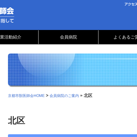
業活動紹介
会員病院
よくあるご
>
» 北区
京都市獣医師会HOME
会員病院のご案内
北区